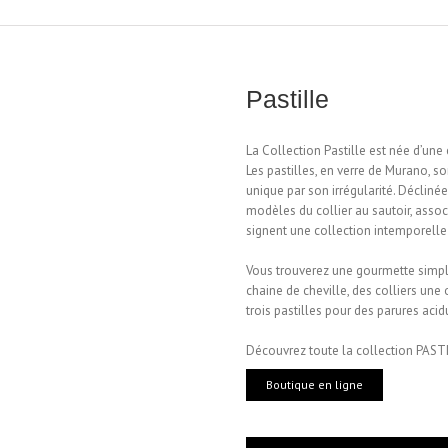
Pastille
La Collection Pastille est née d’une 
Les pastilles, en verre de Murano, 
unique par son irrégularité. Déclinée
modèles du collier au sautoir, assoc
signent une collection intemporelle 
Vous trouverez une gourmette simple
chaine de cheville, des colliers une 
trois pastilles pour des parures acid
Découvrez toute la collection PAST
Boutique en ligne