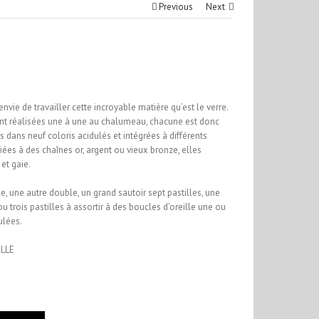
Previous
Next
envie de travailler cette incroyable matière qu’est le verre.
sont réalisées une à une au chalumeau, chacune est donc
s dans neuf coloris acidulés et intégrées à différents
iées à des chaînes or, argent ou vieux bronze, elles
et gaie.
, une autre double, un grand sautoir sept pastilles, une
ou trois pastilles à assortir à des boucles d’oreille une ou
ulées.
ILLE